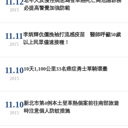
11.12
老年人及慢性病患為登革熱死亡高危險群務
必提高警覺加強防範
2015
11.11
李炳輝伉儷挽袖打流感疫苗 醫師呼籲50歲
以上民眾儘速接種！
2015
11.10
10天1,100公里33名癌症勇士單騎環臺
2015
11.10
新北市第4例本土登革熱個案前往南部旅遊
時注意個人防蚊措施
2015