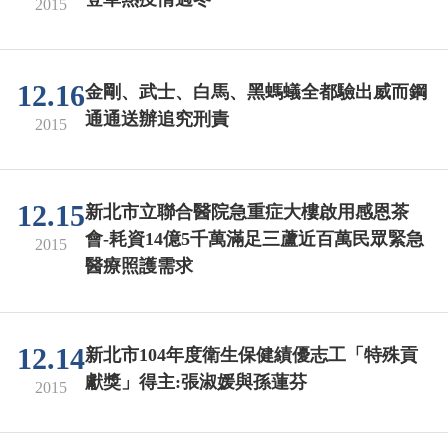
2015
12.16
金剛、武士、白馬、黑螞蟻全都驗出威而鋼
通通送辦追究刑責
2015
12.15
新北市立聯合醫院急重症大樓啟用感恩茶
會-耗資14億5千萬滿足三蘆近百萬民眾緊急
2015
醫療照護需求
12.14
新北市104年度衛生保健績優志工「特殊貢
獻獎」得主:張淑媛與孫蓮芬
2015