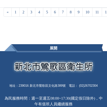
«
1
2
3
4
5
6
7
8
9
10
11
1
展開
地址：239016 新北市鶯歌區文化路389號 電話： (02)26702304
為民服務時間：週一至週五08:00~17:30(國定假日除外)，中
午有值班人員繼續服務