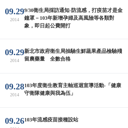
09.29
9/30衛生局採訪通知-防流感，打疫苗才是金
鐘罩－103年新增孕婦及高風險等各類對
2014
象，即日起公費開打
09.29
新北市政府衛生局抽驗生鮮蔬果產品檢驗殘
留農藥量 全數合格
2014
09.28
103年度衛生教育主軸巡迴宣導活動-「健康
守衛隊健康與我為伍」
2014
09.26
103年流感疫苗接種設站