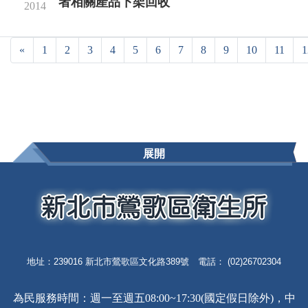
者相關產品下架回收
2014
«
1
2
3
4
5
6
7
8
9
10
11
1
展開
地址：239016 新北市鶯歌區文化路389號 電話： (02)26702304
為民服務時間：週一至週五08:00~17:30(國定假日除外)，中