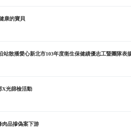
育健康的寶貝
客沿站散播愛心新北市103年度衛生保健績優志工暨團隊表
部X光篩檢活動
峰肉品摻偽案下游