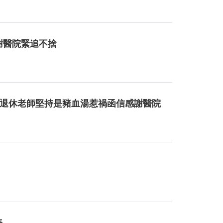
謝醫院緊追不捨
檢陽性退休老師堅持是豬血湯惹禍函信感謝醫院
表