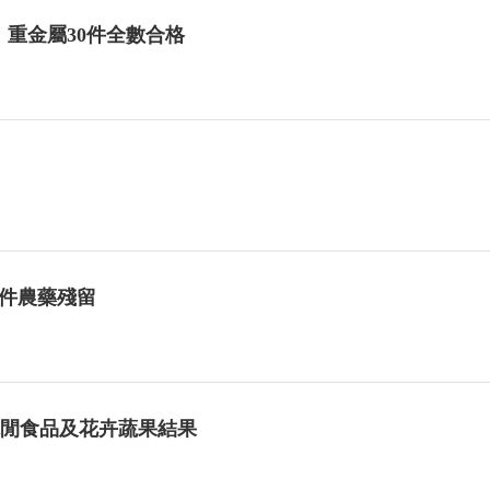
重金屬30件全數合格
1件農藥殘留
驗休閒食品及花卉蔬果結果