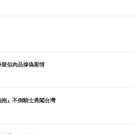
峰疑似肉品摻偽案情
愛抱抱』不倒騎士勇闖台灣