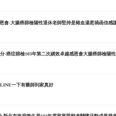
感恩會-大腸癌篩檢陽性退休老師堅持是豬血湯惹禍函信感
2時30分-癌症篩檢103年第二次績效卓越感恩會大腸癌篩
以LINE一下有藥師到家真好
 新北市政府衛生局103年度家庭照顧者關懷活動成果發