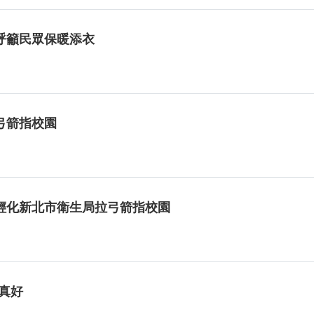
呼籲民眾保暖添衣
弓箭指校園
年輕化新北市衛生局拉弓箭指校園
家真好